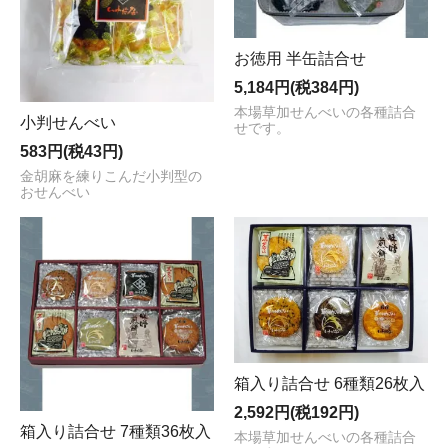
お徳用 半缶詰合せ
5,184円(税384円)
本場草加せんべいの各種詰合
小判せんべい
せです。
583円(税43円)
金胡麻を練りこんだ小判型の
おせんべい
箱入り詰合せ 6種類26枚入
2,592円(税192円)
箱入り詰合せ 7種類36枚入
本場草加せんべいの各種詰合