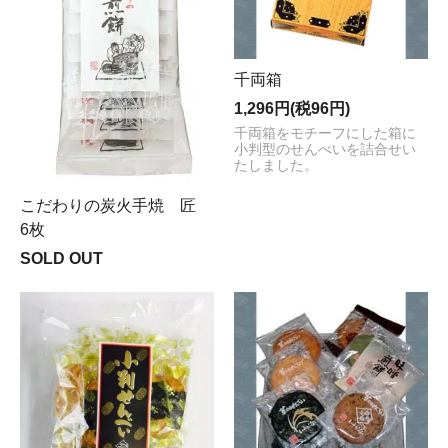
千両箱
1,296円(税96円)
千両箱をモチーフにした箱に
小判型のせんべいを詰合せい
たしました。
こだわりの炭火手焼 匠
6枚
SOLD OUT