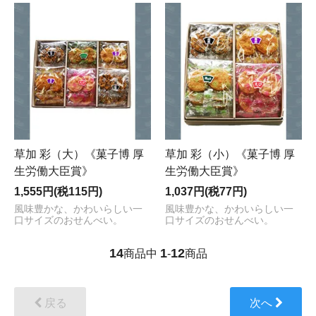
草加 彩（大）《菓子博 厚
草加 彩（小）《菓子博 厚
生労働大臣賞》
生労働大臣賞》
1,555円(税115円)
1,037円(税77円)
風味豊かな、かわいらしい一
風味豊かな、かわいらしい一
口サイズのおせんべい。
口サイズのおせんべい。
14
1
12
商品中
-
商品
戻る
次へ