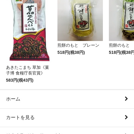
煎餅のもと プレーン
煎餅のもと 
518円(税38円)
518円(税38円
あきたこまち 草加《菓
子博 食糧庁長官賞》
583円(税43円)
ホーム
カートを見る