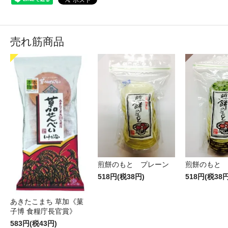
売れ筋商品
煎餅のもと プレーン
煎餅のもと 
518円(税38円)
518円(税38円
あきたこまち 草加《菓
子博 食糧庁長官賞》
583円(税43円)